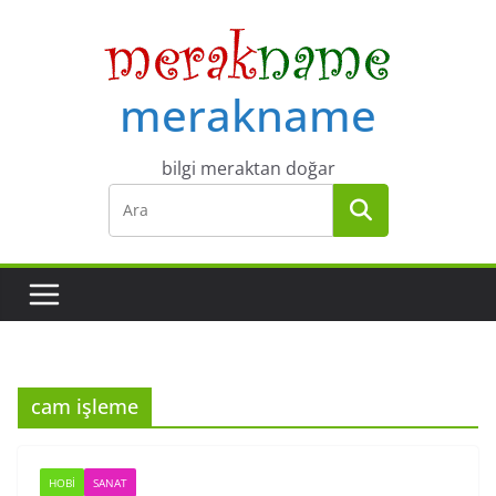
Skip
to
content
merakname
bilgi meraktan doğar
cam işleme
HOBI
SANAT