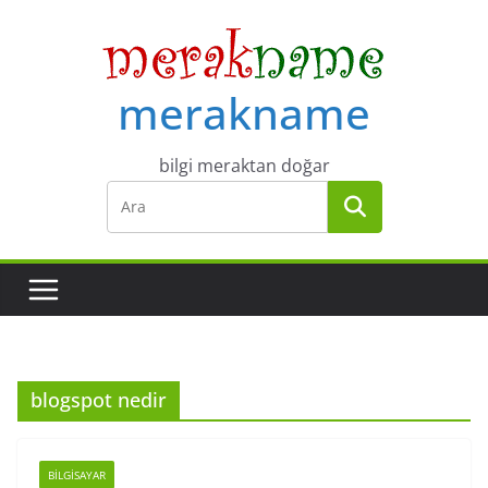
Skip
to
content
merakname
bilgi meraktan doğar
blogspot nedir
BILGISAYAR