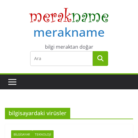
Skip
to
content
merakname
bilgi meraktan doğar
bilgisayardaki virüsler
BILGISAYAR
TEKNOLOJI