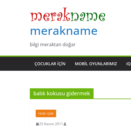
Skip
to
content
merakname
bilgi meraktan doğar
ÇOCUKLAR IÇIN
MOBIL OYUNLARIMIZ
IQ
balık kokusu gidermek
YEME İÇME
25 Kasım 2011