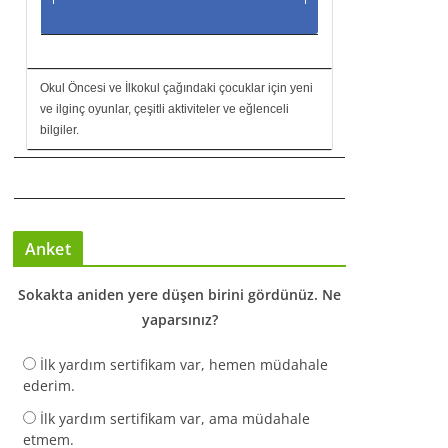
Okul Öncesi ve İlkokul çağındaki çocuklar için yeni
ve ilginç oyunlar, çeşitli aktiviteler ve eğlenceli
bilgiler.
Anket
Sokakta aniden yere düşen birini gördünüz. Ne
yaparsınız?
İlk yardım sertifikam var, hemen müdahale
ederim.
İlk yardım sertifikam var, ama müdahale
etmem.