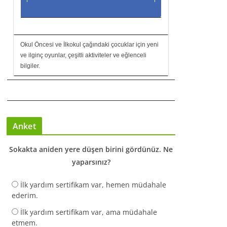
Okul Öncesi ve İlkokul çağındaki çocuklar için yeni
ve ilginç oyunlar, çeşitli aktiviteler ve eğlenceli
bilgiler.
Anket
Sokakta aniden yere düşen birini gördünüz. Ne
yaparsınız?
İlk yardım sertifikam var, hemen müdahale
ederim.
İlk yardım sertifikam var, ama müdahale
etmem.