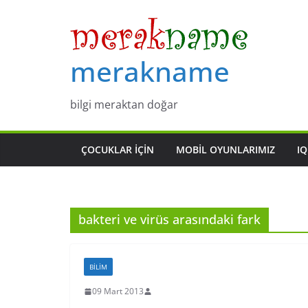
Skip
to
content
merakname
bilgi meraktan doğar
ÇOCUKLAR IÇIN
MOBIL OYUNLARIMIZ
IQ
bakteri ve virüs arasındaki fark
BILIM
09 Mart 2013