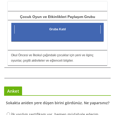
ı
Çocuk Oyun ve Etkinlikleri Paylaşım Grubu
Gruba Katıl
Okul Öncesi ve İlkokul çağındaki çocuklar için yeni ve ilginç
oyunlar, çeşitli aktiviteler ve eğlenceli bilgiler.
Anket
Sokakta aniden yere düşen birini gördünüz. Ne yaparsınız?
İlk yardım sertifikam var, hemen müdahale ederim.