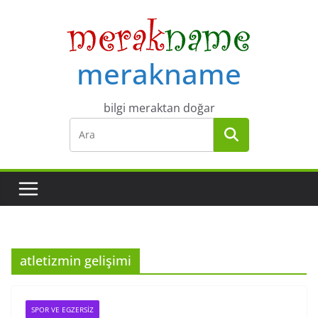
Skip
to
content
merakname
bilgi meraktan doğar
atletizmin gelişimi
SPOR VE EGZERSIZ