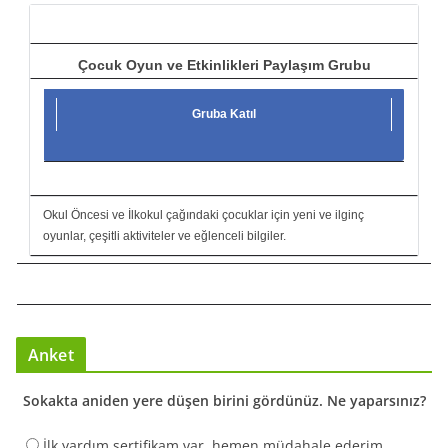
ı
Çocuk Oyun ve Etkinlikleri Paylaşım Grubu
Gruba Katıl
Okul Öncesi ve İlkokul çağındaki çocuklar için yeni ve ilginç
oyunlar, çeşitli aktiviteler ve eğlenceli bilgiler.
Anket
Sokakta aniden yere düşen birini gördünüz. Ne yaparsınız?
İlk yardım sertifikam var, hemen müdahale ederim.