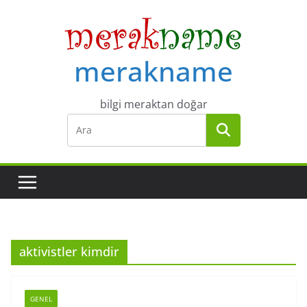
Skip
to
content
merakname
bilgi meraktan doğar
aktivistler kimdir
GENEL